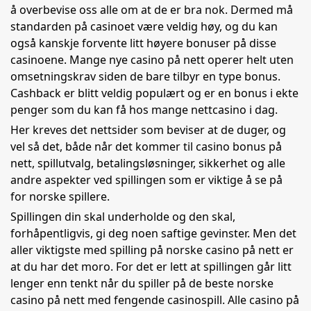
å overbevise oss alle om at de er bra nok. Dermed må
standarden på casinoet være veldig høy, og du kan
også kanskje forvente litt høyere bonuser på disse
casinoene. Mange nye casino på nett operer helt uten
omsetningskrav siden de bare tilbyr en type bonus.
Cashback er blitt veldig populært og er en bonus i ekte
penger som du kan få hos mange nettcasino i dag.
Her kreves det nettsider som beviser at de duger, og
vel så det, både når det kommer til casino bonus på
nett, spillutvalg, betalingsløsninger, sikkerhet og alle
andre aspekter ved spillingen som er viktige å se på
for norske spillere.
Spillingen din skal underholde og den skal,
forhåpentligvis, gi deg noen saftige gevinster. Men det
aller viktigste med spilling på norske casino på nett er
at du har det moro. For det er lett at spillingen går litt
lenger enn tenkt når du spiller på de beste norske
casino på nett med fengende casinospill. Alle casino på