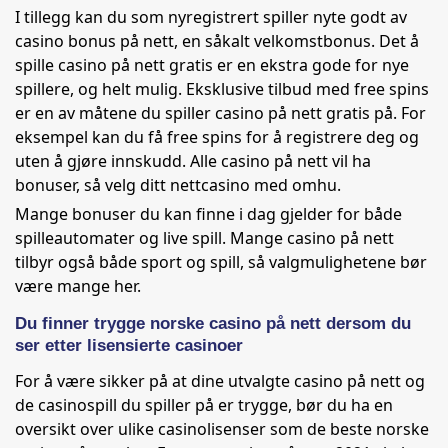
I tillegg kan du som nyregistrert spiller nyte godt av
casino bonus på nett, en såkalt velkomstbonus. Det å
spille casino på nett gratis er en ekstra gode for nye
spillere, og helt mulig. Eksklusive tilbud med free spins
er en av måtene du spiller casino på nett gratis på. For
eksempel kan du få free spins for å registrere deg og
uten å gjøre innskudd. Alle casino på nett vil ha
bonuser, så velg ditt nettcasino med omhu.
Mange bonuser du kan finne i dag gjelder for både
spilleautomater og live spill. Mange casino på nett
tilbyr også både sport og spill, så valgmulighetene bør
være mange her.
Du finner trygge norske casino på nett dersom du
ser etter lisensierte casinoer
For å være sikker på at dine utvalgte casino på nett og
de casinospill du spiller på er trygge, bør du ha en
oversikt over ulike
casinolisenser
som de beste norske