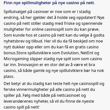
Finn nye spillmuligheter på nye casino på nett.
Spillutvalget på casinoer er noe som er i stadig
endring, så her gjelder det å holde seg oppdatert! Nye
casino på nett stiller stadig med friske og spennende
muligheter for online
casinospill
som du kan prøve.
Som kunde hos et casino på nett kan du velge å godta
nyhetsbrev og tilbud. Her vil du da få beskjed om noe
nytt dukker opp eller om du kan få en gratis casino
bonus.Store spillutviklere som Evolution, NetEnt og
Microgaming slipper stadig nye spill som som casino
tar inn. Innovasjon er en stor del av å være et bra
casino, så både gamle og nye spillutviklere bør ha nok
plass.
Det betyr at du stadig kan teste helt nye casinospill og
ferske vinnermuligheter på alle casino på nett du
spiller på. Følg med både på nettcasinoet og
leverandørenes nyheter, så vil du finne de nyeste
casino spill på nett!