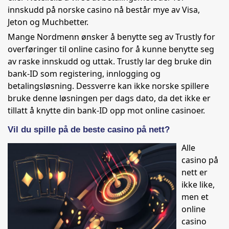
innskudd på norske casino nå består mye av Visa,
Jeton og Muchbetter.
Mange Nordmenn ønsker å benytte seg av Trustly for
overføringer til online casino for å kunne benytte seg
av raske innskudd og uttak. Trustly lar deg bruke din
bank-ID som registering, innlogging og
betalingsløsning. Dessverre kan ikke norske spillere
bruke denne løsningen per dags dato, da det ikke er
tillatt å knytte din bank-ID opp mot online casinoer.
Vil du spille på de beste casino på nett?
Alle
casino på
nett er
ikke like,
men et
online
casino