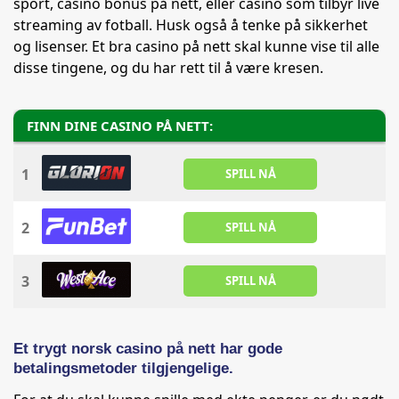
sport, casino bonus på nett, eller casino som tilbyr live
streaming av fotball. Husk også å tenke på sikkerhet
og lisenser. Et bra casino på nett skal kunne vise til alle
disse tingene, og du har rett til å være kresen.
FINN DINE CASINO PÅ NETT:
1
SPILL NÅ
2
SPILL NÅ
3
SPILL NÅ
Et trygt norsk casino på nett har gode
betalingsmetoder tilgjengelige.