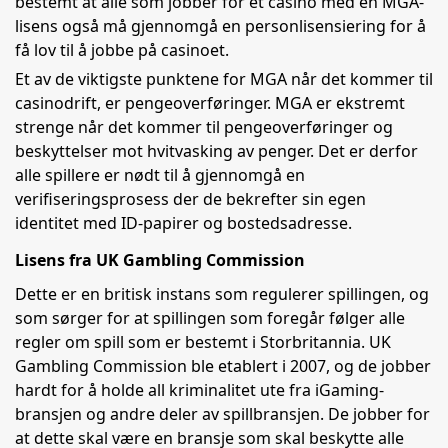
bestemt at alle som jobber for et casino med en MGA-
lisens også må gjennomgå en personlisensiering for å
få lov til å jobbe på casinoet.
Et av de viktigste punktene for MGA når det kommer til
casinodrift, er pengeoverføringer. MGA er ekstremt
strenge når det kommer til pengeoverføringer og
beskyttelser mot hvitvasking av penger. Det er derfor
alle spillere er nødt til å gjennomgå en
verifiseringsprosess der de bekrefter sin egen
identitet med ID-papirer og bostedsadresse.
Lisens fra UK Gambling Commission
Dette er en britisk instans som regulerer spillingen, og
som sørger for at spillingen som foregår følger alle
regler om spill som er bestemt i Storbritannia. UK
Gambling Commission ble etablert i 2007, og de jobber
hardt for å holde all kriminalitet ute fra iGaming-
bransjen og andre deler av spillbransjen. De jobber for
at dette skal være en bransje som skal beskytte alle