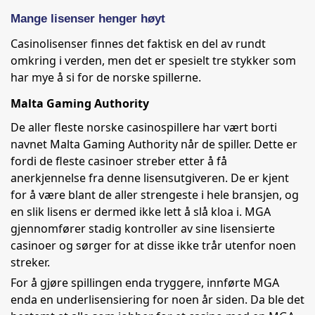
Mange lisenser henger høyt
Casinolisenser finnes det faktisk en del av rundt
omkring i verden, men det er spesielt tre stykker som
har mye å si for de norske spillerne.
Malta Gaming Authority
De aller fleste norske casinospillere har vært borti
navnet Malta Gaming Authority når de spiller. Dette er
fordi de fleste casinoer streber etter å få
anerkjennelse fra denne lisensutgiveren. De er kjent
for å være blant de aller strengeste i hele bransjen, og
en slik lisens er dermed ikke lett å slå kloa i. MGA
gjennomfører stadig kontroller av sine lisensierte
casinoer og sørger for at disse ikke trår utenfor noen
streker.
For å gjøre spillingen enda tryggere, innførte MGA
enda en underlisensiering for noen år siden. Da ble det